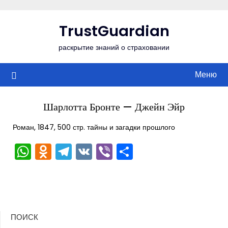
Перейти
к
TrustGuardian
содержимому
раскрытие знаний о страховании
Меню
Шарлотта Бронте — Джейн Эйр
Роман, 1847, 500 стр. тайны и загадки прошлого
WhatsApp
Odnoklassniki
Telegram
VK
Viber
Отправить
ПОИСК