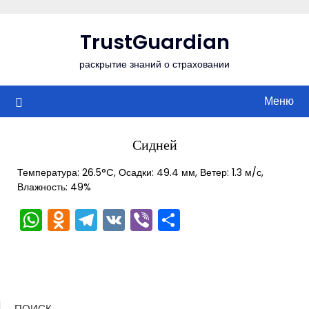
Перейти
к
TrustGuardian
содержимому
раскрытие знаний о страховании
Меню
Сидней
Температура: 26.5°C, Осадки: 49.4 мм, Ветер: 1.3 м/с,
Влажность: 49%
WhatsApp
Odnoklassniki
Telegram
VK
Viber
Отправить
ПОИСК