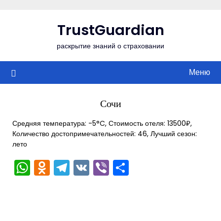
Перейти
к
TrustGuardian
содержимому
раскрытие знаний о страховании
Меню
Сочи
Средняя температура: -5°C, Стоимость отеля: 13500₽,
Количество достопримечательностей: 46, Лучший сезон:
лето
WhatsApp
Odnoklassniki
Telegram
VK
Viber
Отправить