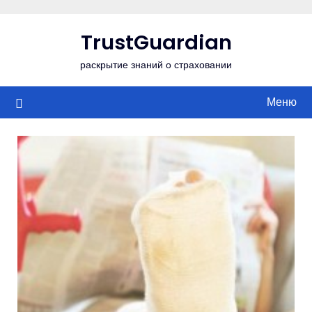
Перейти
к
TrustGuardian
содержимому
раскрытие знаний о страховании
Меню