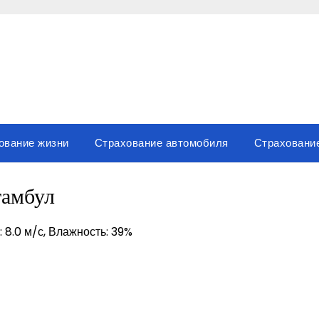
ование жизни
Страхование автомобиля
Страховани
тамбул
: 8.0 м/с, Влажность: 39%
вить