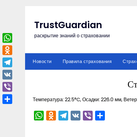
Перейти
к
содержимому
TrustGuardian
раскрытие знаний о страховании
WhatsApp
Odnoklassniki
Новости
Правила страхования
Страх
Telegram
С
VK
Viber
Температура: 22.5°C, Осадки: 226.0 мм, Ветер
Отправить
WhatsApp
Odnoklassniki
Telegram
VK
Viber
Отпра