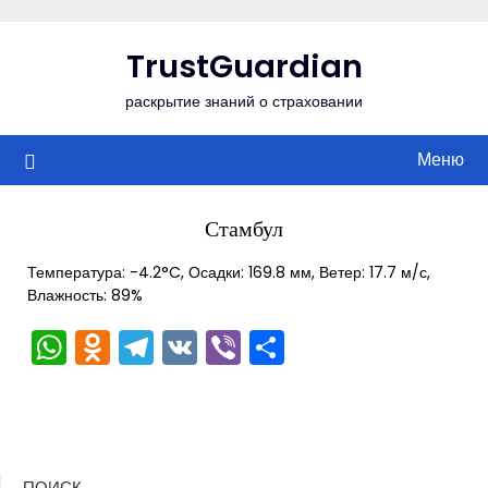
Перейти
к
TrustGuardian
содержимому
раскрытие знаний о страховании
Меню
Стамбул
Температура: -4.2°C, Осадки: 169.8 мм, Ветер: 17.7 м/с,
Влажность: 89%
WhatsApp
Odnoklassniki
Telegram
VK
Viber
Отправить
ПОИСК