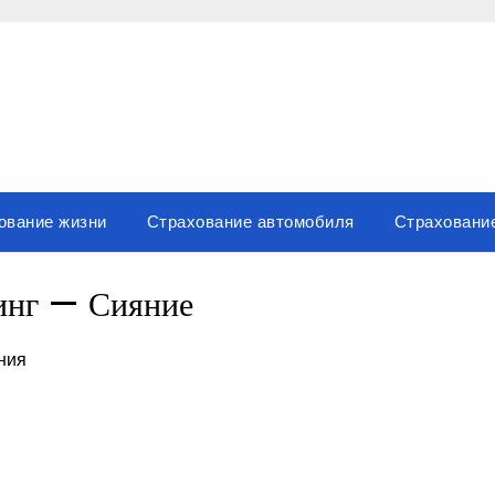
ование жизни
Страхование автомобиля
Страховани
инг — Сияние
ания
вить