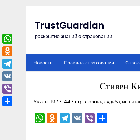
Перейти
к
содержимому
TrustGuardian
раскрытие знаний о страховании
WhatsApp
Odnoklassniki
Новости
Правила страхования
Страх
Telegram
Стивен К
VK
Viber
Ужасы, 1977, 447 стр. любовь, судьба, испыт
Отправить
WhatsApp
Odnoklassniki
Telegram
VK
Viber
Отпра