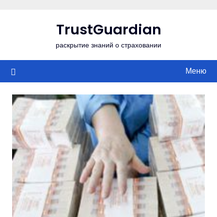
Перейти
к
TrustGuardian
содержимому
раскрытие знаний о страховании
Меню