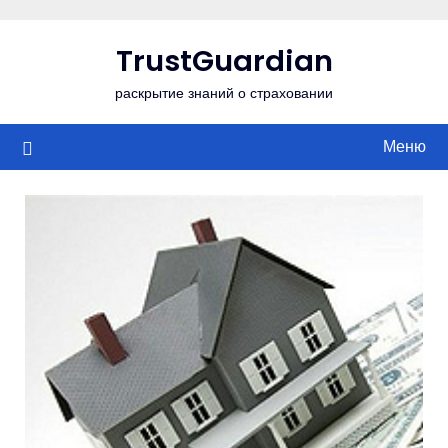
Перейти
к
TrustGuardian
содержимому
раскрытие знаний о страховании
Меню