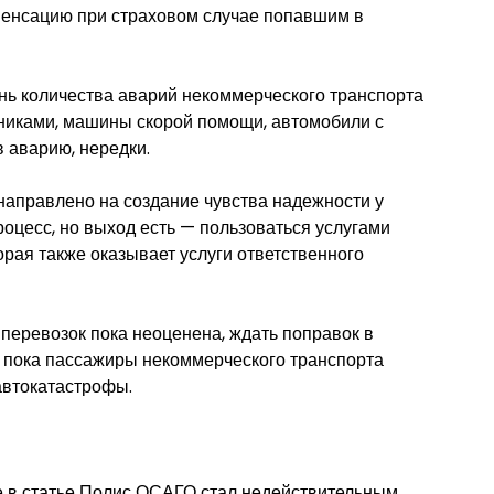
пенсацию при страховом случае попавшим в
нь количества аварий некоммерческого транспорта
льниками, машины скорой помощи, автомобили с
 аварию, нередки.
направлено на создание чувства надежности у
роцесс, но выход есть — пользоваться услугами
орая также оказывает услуги ответственного
перевозок пока неоценена, ждать поправок в
а пока пассажиры некоммерческого транспорта
автокатастрофы.
те в статье Полис ОСАГО стал недействительным