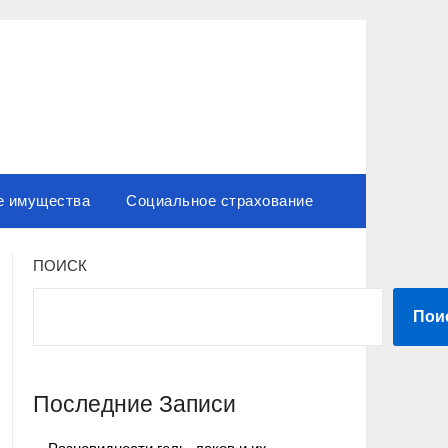
е имущества
Социальное страхование
ПОИСК
Пои
Последние Записи