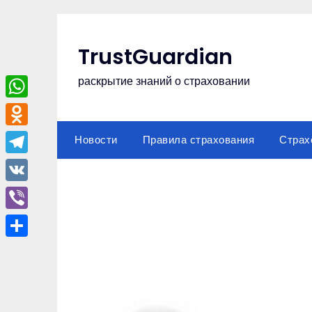
Перейти
к
содержимому
TrustGuardian
раскрытие знаний о страховании
WhatsApp
Odnoklassniki
Новости
Правила страхования
Страх
Telegram
VK
Viber
Отправить