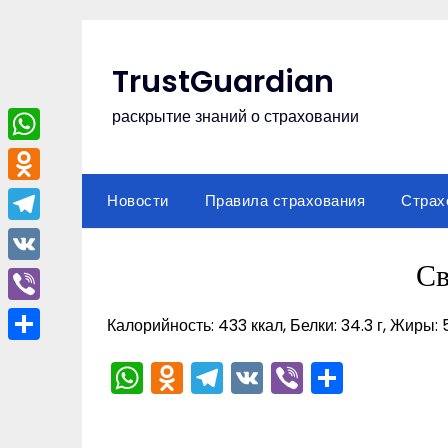
Перейти
к
содержимому
TrustGuardian
раскрытие знаний о страховании
WhatsApp
Odnoklassniki
Новости
Правила страхования
Страх
Telegram
Св
VK
Viber
Калорийность: 433 ккал, Белки: 34.3 г, Жиры: 5
Отправить
WhatsApp
Odnoklassniki
Telegram
VK
Viber
Отпра