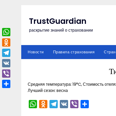
Перейти
к
содержимому
TrustGuardian
раскрытие знаний о страховании
WhatsApp
Odnoklassniki
Новости
Правила страхования
Страх
Telegram
Т
VK
Viber
Средняя температура: 19°C, Стоимость отеля
Лучший сезон: весна
Отправить
WhatsApp
Odnoklassniki
Telegram
VK
Viber
Отпра