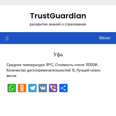
Перейти
к
TrustGuardian
содержимому
раскрытие знаний о страховании
Меню
Уфа
Средняя температура: 8°C, Стоимость отеля: 11000₽,
Количество достопримечательностей: 6, Лучший сезон:
весна
WhatsApp
Odnoklassniki
Telegram
VK
Viber
Отправить