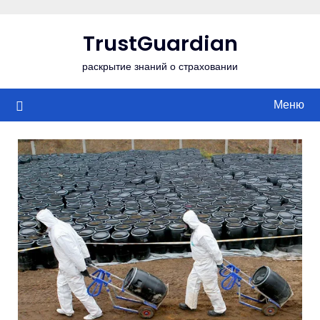
Перейти
к
TrustGuardian
содержимому
раскрытие знаний о страховании
Меню