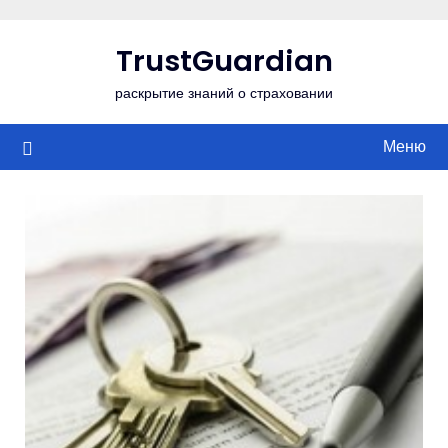
Перейти
к
TrustGuardian
содержимому
раскрытие знаний о страховании
Меню